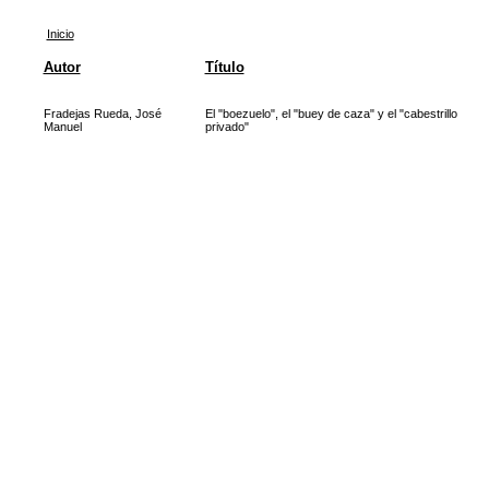
Inicio
Autor
Título
Fradejas Rueda, José
El "boezuelo", el "buey de caza" y el "cabestrillo
Manuel
privado"