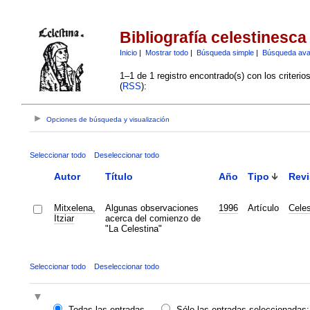
Bibliografía celestinesca
Inicio
|
Mostrar todo
|
Búsqueda simple
|
Búsqueda av
1–1 de 1 registro encontrado(s) con los criteri
(
RSS
):
Opciones de búsqueda y visualización
Seleccionar todo
Deseleccionar todo
Autor
Título
Año
Tipo
Revi
Mitxelena,
Algunas observaciones
1996
Artículo
Celes
Itziar
acerca del comienzo de
"La Celestina"
Seleccionar todo
Deseleccionar todo
Todas las entradas
Sólo las entradas seleccionadas: