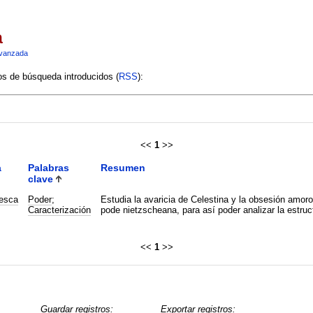
a
vanzada
ios de búsqueda introducidos (
RSS
):
<<
1
>>
a
Palabras
Resumen
clave
nesca
Poder
;
Estudia la avaricia de Celestina y la obsesión amor
Caracterización
pode nietzscheana, para así poder analizar la estruc
<<
1
>>
Guardar registros:
Exportar registros: