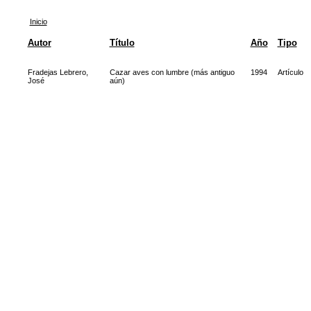
Inicio
Autor
Título
Año
Tipo
Fradejas Lebrero,
Cazar aves con lumbre (más antiguo
1994
Artículo
José
aún)