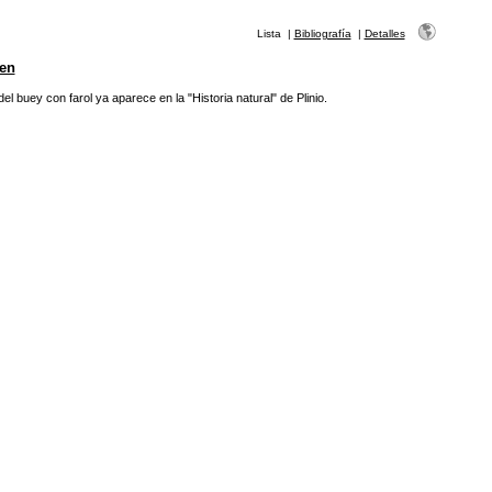
Lista
|
Bibliografía
|
Detalles
en
el buey con farol ya aparece en la "Historia natural" de Plinio.