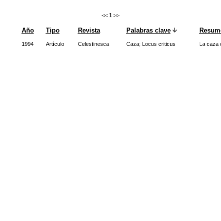
<<
1
>>
Año
Tipo
Revista
Palabras clave
Resum
1994
Artículo
Celestinesca
Caza
;
Locus criticus
La caza d