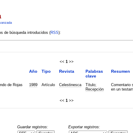
a
vanzada
ios de búsqueda introducidos (
RSS
):
<<
1
>>
Año
Tipo
Revista
Palabras
Resumen
clave
ndo de Rojas
1989
Artículo
Celestinesca
Título
;
Comentario s
Recepción
en un testam
<<
1
>>
Guardar registros:
Exportar registros: