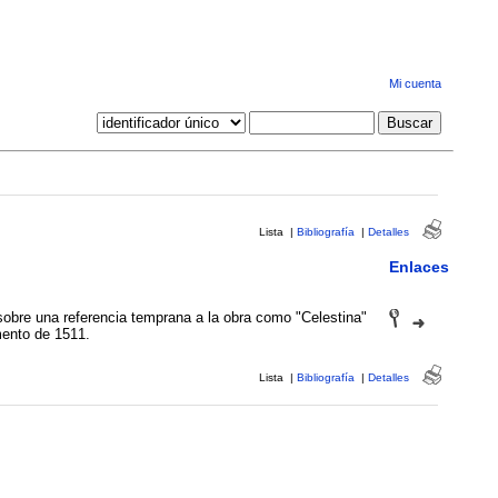
Mi cuenta
Lista
|
Bibliografía
|
Detalles
Enlaces
obre una referencia temprana a la obra como "Celestina"
ento de 1511.
Lista
|
Bibliografía
|
Detalles