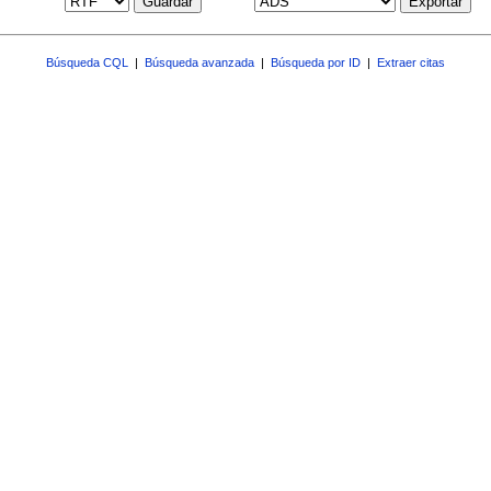
Guardar
Exportar
Búsqueda CQL
|
Búsqueda avanzada
|
Búsqueda por ID
|
Extraer citas