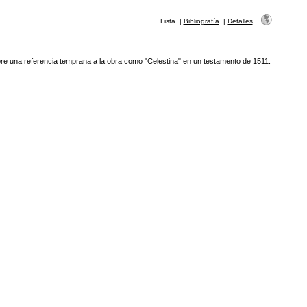
Lista
|
Bibliografía
|
Detalles
e una referencia temprana a la obra como "Celestina" en un testamento de 1511.