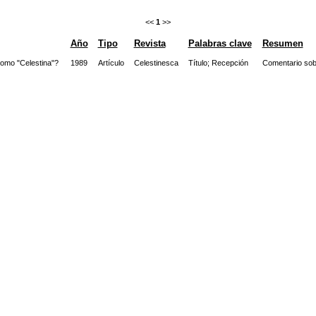
<<
1
>>
Año
Tipo
Revista
Palabras clave
Resumen
omo "Celestina"?
1989
Artículo
Celestinesca
Título
;
Recepción
Comentario sobr