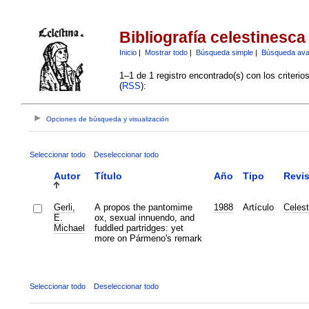
Bibliografía celestinesca
Inicio
|
Mostrar todo
|
Búsqueda simple
|
Búsqueda av
1–1 de 1 registro encontrado(s) con los criteri
(
RSS
):
Opciones de búsqueda y visualización
Seleccionar todo
Deseleccionar todo
Autor
Título
Año
Tipo
Revis
Gerli,
A propos the pantomime
1988
Artículo
Celest
E.
ox, sexual innuendo, and
Michael
fuddled partridges: yet
more on Pármeno's remark
Seleccionar todo
Deseleccionar todo