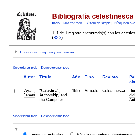
Bibliografía celestinesca
Inicio
|
Mostrar todo
|
Búsqueda simple
|
Búsqueda av
1–1 de 1 registro encontrado(s) con los criteri
(
RSS
):
Opciones de búsqueda y visualización
Seleccionar todo
Deseleccionar todo
Autor
Título
Año
Tipo
Revista
Pa
cl
Wyatt,
"Celestina",
1987
Artículo
Celestinesca
Hu
James
Authorship, and
dig
L.
the Computer
Aut
Seleccionar todo
Deseleccionar todo
Todas las entradas
Sólo las entradas seleccionadas: