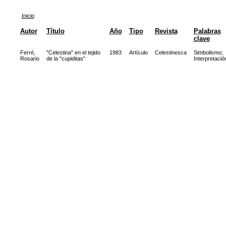
Inicio
Autor
Título
Año
Tipo
Revista
Palabras
clave
Ferré,
"Celestina" en el tejido
1983
Artículo
Celestinesca
Simbolismo
;
Rosario
de la "cupiditas"
Interpretació