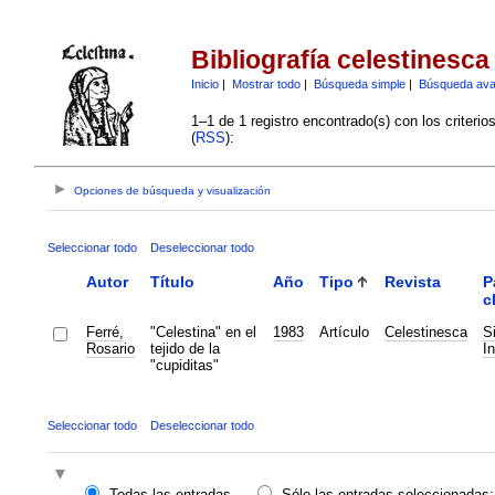
Bibliografía celestinesca
Inicio
|
Mostrar todo
|
Búsqueda simple
|
Búsqueda av
1–1 de 1 registro encontrado(s) con los criteri
(
RSS
):
Opciones de búsqueda y visualización
Seleccionar todo
Deseleccionar todo
Autor
Título
Año
Tipo
Revista
P
c
Ferré,
"Celestina" en el
1983
Artículo
Celestinesca
S
Rosario
tejido de la
In
"cupiditas"
Seleccionar todo
Deseleccionar todo
Todas las entradas
Sólo las entradas seleccionadas: