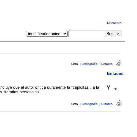
Mi cuenta
Lista
|
Bibliografía
|
Detalles
Enlaces
ncluye que el autor critica duramente la "cupiditas", a la
 literarias personales.
Lista
|
Bibliografía
|
Detalles