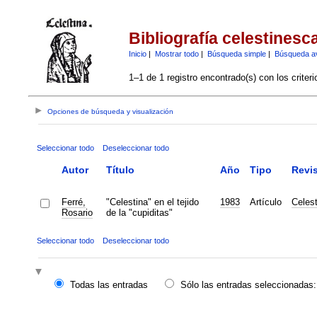
Bibliografía celestinesc
Inicio
|
Mostrar todo
|
Búsqueda simple
|
Búsqueda a
1–1 de 1 registro encontrado(s) con los criter
Opciones de búsqueda y visualización
Seleccionar todo
Deseleccionar todo
Autor
Título
Año
Tipo
Revis
Ferré,
"Celestina" en el tejido
1983
Artículo
Celes
Rosario
de la "cupiditas"
Seleccionar todo
Deseleccionar todo
Todas las entradas
Sólo las entradas seleccionadas: