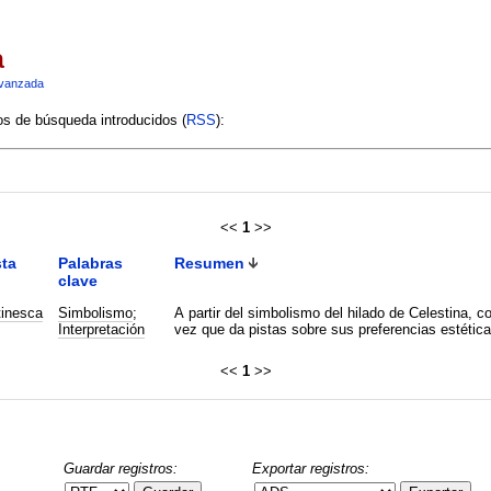
a
vanzada
ios de búsqueda introducidos (
RSS
):
<<
1
>>
ta
Palabras
Resumen
clave
tinesca
Simbolismo
;
A partir del simbolismo del hilado de Celestina, co
Interpretación
vez que da pistas sobre sus preferencias estéticas
<<
1
>>
Guardar registros:
Exportar registros: