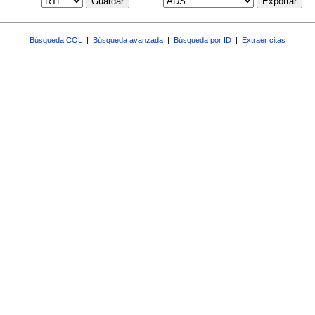
Guardar
Exportar
Búsqueda CQL
|
Búsqueda avanzada
|
Búsqueda por ID
|
Extraer citas