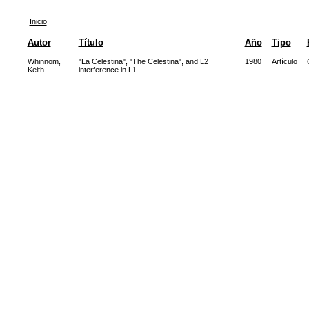
Inicio
Autor
Título
Año
Tipo
Whinnom,
"La Celestina", "The Celestina", and L2
1980
Artículo
Keith
interference in L1