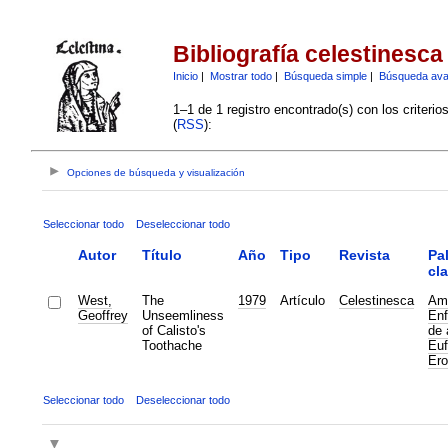
Bibliografía celestinesca
Inicio
|
Mostrar todo
|
Búsqueda simple
|
Búsqueda av
1–1 de 1 registro encontrado(s) con los criteri
(
RSS
):
Opciones de búsqueda y visualización
Seleccionar todo
Deseleccionar todo
Autor
Título
Año
Tipo
Revista
Pa
cl
West,
The
1979
Artículo
Celestinesca
Am
Geoffrey
Unseemliness
En
of Calisto's
de 
Toothache
Eu
Ero
Seleccionar todo
Deseleccionar todo