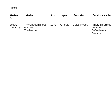
Inicio
Autor
Título
Año
Tipo
Revista
Palabras cla
West,
The Unseemliness
1979
Artículo
Celestinesca
Amor
;
Enferme
Geoffrey
of Calisto's
de amor
;
Toothache
Eufemismos
;
Erotismo