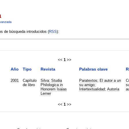
a
vanzada
ios de búsqueda introducidos (
RSS
):
<<
1
>>
Año
Tipo
Revista
Palabras clave
R
2001
Capítulo
Silva: Studia
Paratextos
;
El autor a un
C
de libro
Philologica in
su amigo
;
su
Honorem Isaias
Intertextualidad
;
Autoría
a
Lerner
<<
1
>>