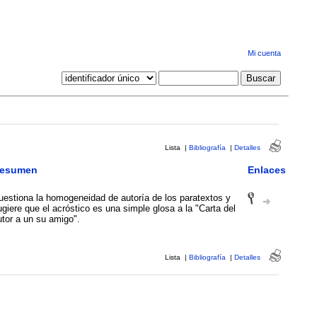
Mi cuenta
Lista
|
Bibliografía
|
Detalles
esumen
Enlaces
uestiona la homogeneidad de autoría de los paratextos y
giere que el acróstico es una simple glosa a la "Carta del
utor a un su amigo".
Lista
|
Bibliografía
|
Detalles