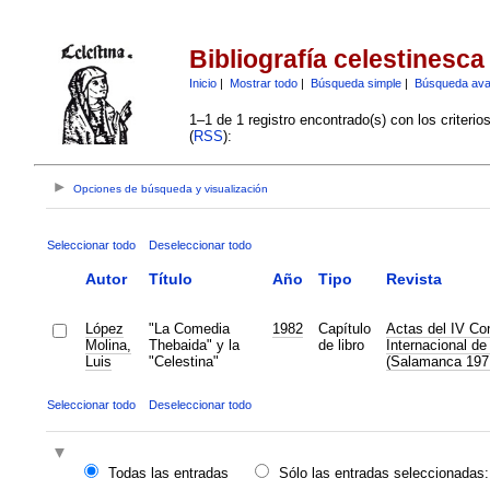
Bibliografía celestinesca
Inicio
|
Mostrar todo
|
Búsqueda simple
|
Búsqueda av
1–1 de 1 registro encontrado(s) con los criteri
(
RSS
):
Opciones de búsqueda y visualización
Seleccionar todo
Deseleccionar todo
Autor
Título
Año
Tipo
Revista
López
"La Comedia
1982
Capítulo
Actas del IV Co
Molina,
Thebaida" y la
de libro
Internacional de
Luis
"Celestina"
(Salamanca 197
Seleccionar todo
Deseleccionar todo
Todas las entradas
Sólo las entradas seleccionadas: