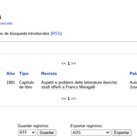
a
vanzada
ios de búsqueda introducidos (
RSS
):
<<
1
>>
Año
Tipo
Revista
Pal
1981
Capítulo
Aspetti e problemi delle letterature iberiche:
Auto
de libro
studi offerti a Franco Meragalli
Jos
<<
1
>>
Guardar registros:
Exportar registros:
Guardar
Exportar