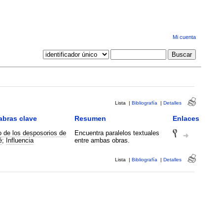
Mi cuenta
Lista
|
Bibliografía
|
Detalles
abras clave
Resumen
Enlaces
 de los desposorios de
Encuentra paralelos textuales
é
;
Influencia
entre ambas obras.
Lista
|
Bibliografía
|
Detalles