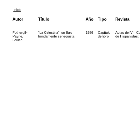
Inicio
Autor
Título
Año
Tipo
Revista
Fothergill-
"La Celestina": un libro
1986
Capítulo
Actas del VIII C
Payne,
hondamente senequista
de libro
de Hispanistas:
Louise