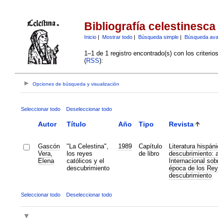
Bibliografía celestinesca
Inicio
|
Mostrar todo
|
Búsqueda simple
|
Búsqueda av
1–1 de 1 registro encontrado(s) con los criteri
(
RSS
):
Opciones de búsqueda y visualización
Seleccionar todo
Deseleccionar todo
Autor
Título
Año
Tipo
Revista
Gascón
"La Celestina",
1989
Capítulo
Literatura hispán
Vera,
los reyes
de libro
descubrimiento: 
Elena
católicos y el
Internacional sobr
descubrimiento
época de los Rey
descubrimiento
Seleccionar todo
Deseleccionar todo