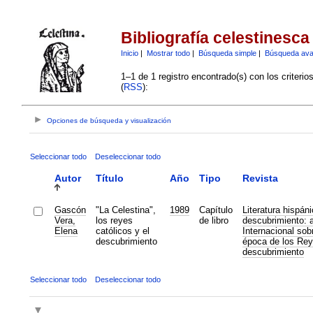
Bibliografía celestinesca
Inicio
|
Mostrar todo
|
Búsqueda simple
|
Búsqueda av
1–1 de 1 registro encontrado(s) con los criteri
(
RSS
):
Opciones de búsqueda y visualización
Seleccionar todo
Deseleccionar todo
Autor
Título
Año
Tipo
Revista
Gascón
"La Celestina",
1989
Capítulo
Literatura hispán
Vera,
los reyes
de libro
descubrimiento: 
Elena
católicos y el
Internacional sobr
descubrimiento
época de los Rey
descubrimiento
Seleccionar todo
Deseleccionar todo