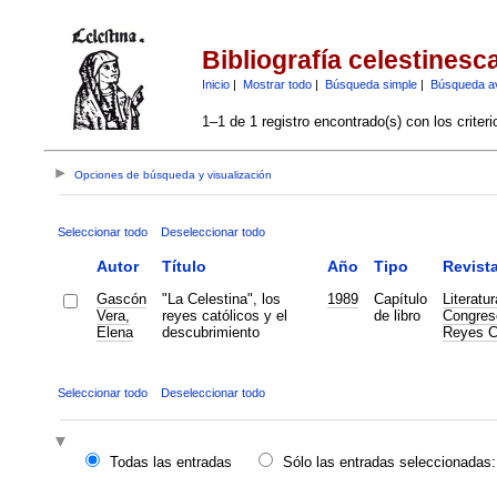
Bibliografía celestinesc
Inicio
|
Mostrar todo
|
Búsqueda simple
|
Búsqueda a
1–1 de 1 registro encontrado(s) con los criter
Opciones de búsqueda y visualización
Seleccionar todo
Deseleccionar todo
Autor
Título
Año
Tipo
Revist
Gascón
"La Celestina", los
1989
Capítulo
Literatu
Vera,
reyes católicos y el
de libro
Congreso
Elena
descubrimiento
Reyes Ca
Seleccionar todo
Deseleccionar todo
Todas las entradas
Sólo las entradas seleccionadas: