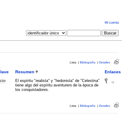
Mi cuenta
Lista
|
Bibliografía
|
Detalles
clave
Resumen
Enlaces
cio-
El espíritu "realista" y "hedonista" de "Celestina"
tiene algo del espíritu aventurero de la época de
los conquistadores.
Lista
|
Bibliografía
|
Detalles