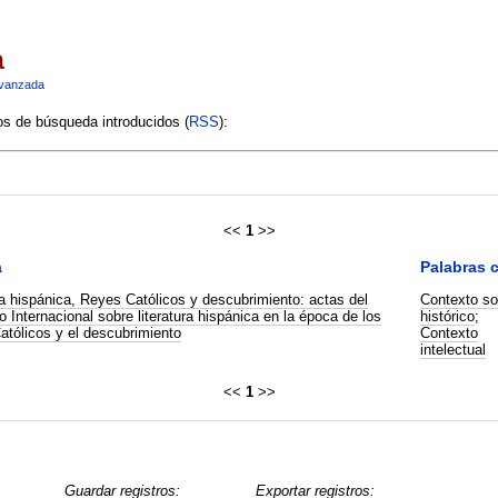
a
vanzada
ios de búsqueda introducidos (
RSS
):
<<
1
>>
a
Palabras 
ra hispánica, Reyes Católicos y descubrimiento: actas del
Contexto so
 Internacional sobre literatura hispánica en la época de los
histórico
;
tólicos y el descubrimiento
Contexto
intelectual
<<
1
>>
Guardar registros:
Exportar registros: