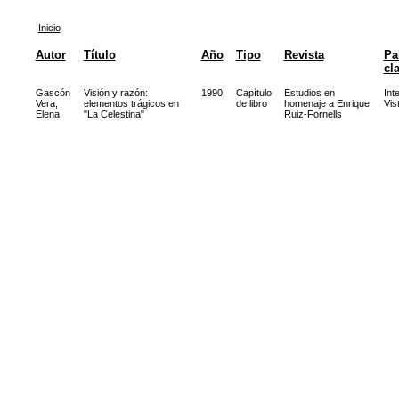
Inicio
Autor
Título
Año
Tipo
Revista
Pa
cl
Gascón
Visión y razón:
1990
Capítulo
Estudios en
Int
Vera,
elementos trágicos en
de libro
homenaje a Enrique
Vis
Elena
"La Celestina"
Ruiz-Fornells