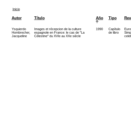
Inicio
Autor
Título
Año
Tipo
Rev
Ysquierdo
Images et récepcion de la culture
1990
Capítulo
Euro
Hombrecher,
espagnole en France: le cas de "La
de libro
Simp
Jacqueline
Célestine" du XVIe au XXe siècle
cele