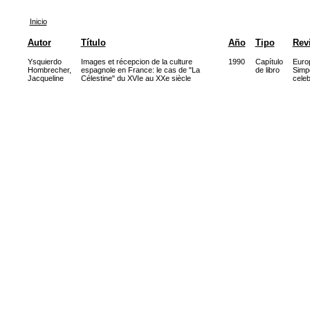
Inicio
Autor
Título
Año
Tipo
Rev
Ysquierdo
Images et récepcion de la culture
1990
Capítulo
Euro
Hombrecher,
espagnole en France: le cas de "La
de libro
Simpo
Jacqueline
Célestine" du XVIe au XXe siècle
cele