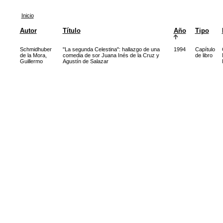
Inicio
Autor
Título
Año
Tipo
Schmidhuber
"La segunda Celestina": hallazgo de una
1994
Capítulo
de la Mora,
comedia de sor Juana Inés de la Cruz y
de libro
Guillermo
Agustín de Salazar