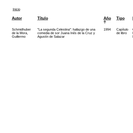
Inicio
Autor
Título
Año
Tipo
Schmidhuber
"La segunda Celestina": hallazgo de una
1994
Capítulo
de la Mora,
comedia de sor Juana Inés de la Cruz y
de libro
Guillermo
Agustín de Salazar