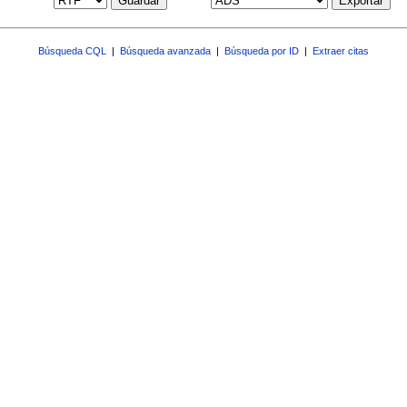
Guardar
Exportar
Búsqueda CQL
|
Búsqueda avanzada
|
Búsqueda por ID
|
Extraer citas