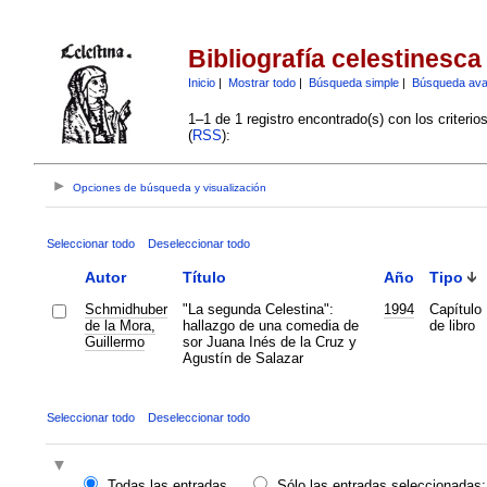
Bibliografía celestinesca
Inicio
|
Mostrar todo
|
Búsqueda simple
|
Búsqueda av
1–1 de 1 registro encontrado(s) con los criteri
(
RSS
):
Opciones de búsqueda y visualización
Seleccionar todo
Deseleccionar todo
Autor
Título
Año
Tipo
Schmidhuber
"La segunda Celestina":
1994
Capítulo
de la Mora,
hallazgo de una comedia de
de libro
Guillermo
sor Juana Inés de la Cruz y
Agustín de Salazar
Seleccionar todo
Deseleccionar todo
Todas las entradas
Sólo las entradas seleccionadas: