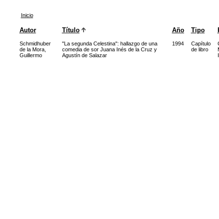
Inicio
Autor
Título
Año
Tipo
Schmidhuber
"La segunda Celestina": hallazgo de una
1994
Capítulo
de la Mora,
comedia de sor Juana Inés de la Cruz y
de libro
Guillermo
Agustín de Salazar