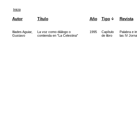
Inicio
Autor
Título
Año
Tipo
Revista
Illades Aguiar,
La voz como diálogo o
1995
Capítulo
Palabra e i
Gustavo
contienda en "La Celestina"
de libro
las IV Jorn