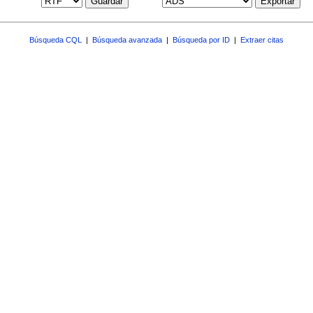
Guardar
Exportar
Búsqueda CQL
|
Búsqueda avanzada
|
Búsqueda por ID
|
Extraer citas