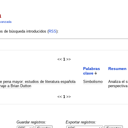
a
vanzada
ios de búsqueda introducidos (
RSS
):
<<
1
>>
Palabras
Resumen
clave
e pena mayor: estudios de literatura española
Simbolismo
Analiza el s
aje a Brian Dutton
perspectiva d
<<
1
>>
Guardar registros:
Exportar registros: