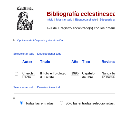
Bibliografía celestinesc
Inicio
|
Mostrar todo
|
Búsqueda simple
|
Búsqueda a
1–1 de 1 registro encontrado(s) con los criter
Opciones de búsqueda y visualización
Seleccionar todo
Deseleccionar todo
Autor
Título
Año
Tipo
Revista
Cherchi,
Il liuto e l`orologio
1996
Capítulo
Nunca fu
Paolo
di Calisto
de libro
en homen
Seleccionar todo
Deseleccionar todo
Todas las entradas
Sólo las entradas seleccionadas: