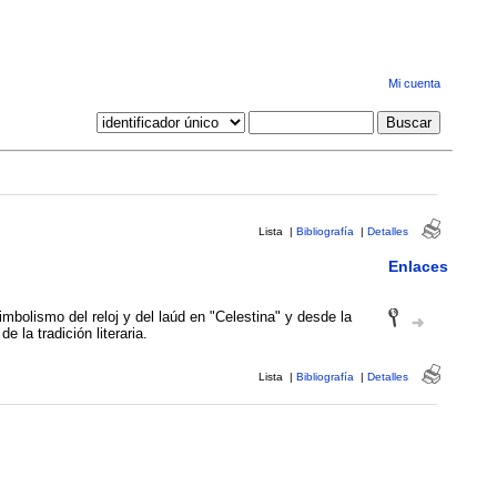
Mi cuenta
Lista
|
Bibliografía
|
Detalles
Enlaces
imbolismo del reloj y del laúd en "Celestina" y desde la
e la tradición literaria.
Lista
|
Bibliografía
|
Detalles