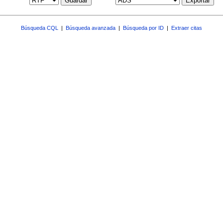
Guardar
Exportar
Búsqueda CQL
|
Búsqueda avanzada
|
Búsqueda por ID
|
Extraer citas