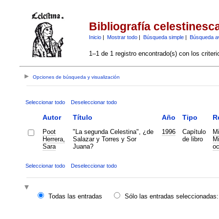
Bibliografía celestinesc
Inicio
|
Mostrar todo
|
Búsqueda simple
|
Búsqueda a
1–1 de 1 registro encontrado(s) con los criter
Opciones de búsqueda y visualización
Seleccionar todo
Deseleccionar todo
Autor
Título
Año
Tipo
R
Poot
"La segunda Celestina", ¿de
1996
Capítulo
Mi
Herrera,
Salazar y Torres y Sor
de libro
Mi
Sara
Juana?
oc
Seleccionar todo
Deseleccionar todo
Todas las entradas
Sólo las entradas seleccionadas: