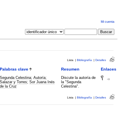
Mi cuenta
Lista
|
Bibliografía
|
Detalles
Palabras clave
Resumen
Enlaces
Segunda Celestina
;
Autoría
;
Discute la autoría de
Salazar y Torres
;
Sor Juana Inés
la "Segunda
de la Cruz
Celestina".
Lista
|
Bibliografía
|
Detalles