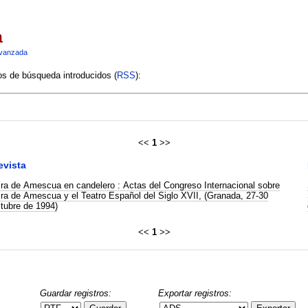
a
vanzada
ios de búsqueda introducidos (
RSS
):
<<
1
>>
evista
ra de Amescua en candelero : Actas del Congreso Internacional sobre
ra de Amescua y el Teatro Español del Siglo XVII, (Granada, 27-30
tubre de 1994)
<<
1
>>
Guardar registros:
Exportar registros: