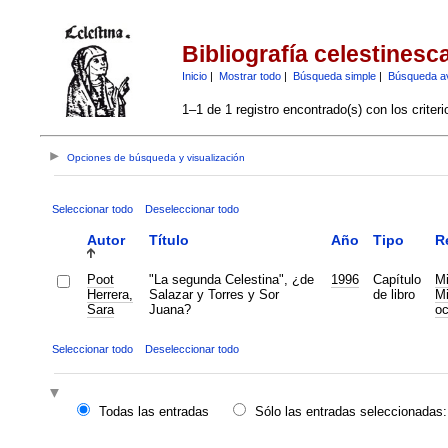
Bibliografía celestinesc
Inicio
|
Mostrar todo
|
Búsqueda simple
|
Búsqueda a
1–1 de 1 registro encontrado(s) con los criter
Opciones de búsqueda y visualización
Seleccionar todo
Deseleccionar todo
Autor
Título
Año
Tipo
R
Poot
"La segunda Celestina", ¿de
1996
Capítulo
Mi
Herrera,
Salazar y Torres y Sor
de libro
Mi
Sara
Juana?
oc
Seleccionar todo
Deseleccionar todo
Todas las entradas
Sólo las entradas seleccionadas: