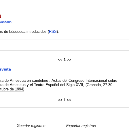
a
vanzada
ios de búsqueda introducidos (
RSS
):
<<
1
>>
evista
ra de Amescua en candelero : Actas del Congreso Internacional sobre
ra de Amescua y el Teatro Español del Siglo XVII, (Granada, 27-30
tubre de 1994)
<<
1
>>
Guardar registros:
Exportar registros: