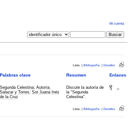
Mi cuenta
Lista
|
Bibliografía
|
Detalles
Palabras clave
Resumen
Enlaces
Segunda Celestina
;
Autoría
;
Discute la autoría de
Salazar y Torres
;
Sor Juana Inés
la "Segunda
de la Cruz
Celestina".
Lista
|
Bibliografía
|
Detalles