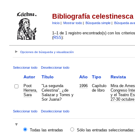
Bibliografía celestinesca
Inicio
|
Mostrar todo
|
Búsqueda simple
|
Búsqueda av
1–1 de 1 registro encontrado(s) con los criteri
(
RSS
):
Opciones de búsqueda y visualización
Seleccionar todo
Deseleccionar todo
Autor
Título
Año
Tipo
Revista
Poot
"La segunda
1996
Capítulo
Mira de Amesc
Herrera,
Celestina", ¿de
de libro
Congreso Inte
Sara
Salazar y Torres y
y el Teatro Es
Sor Juana?
27-30 octubre
Seleccionar todo
Deseleccionar todo
Todas las entradas
Sólo las entradas seleccionadas: