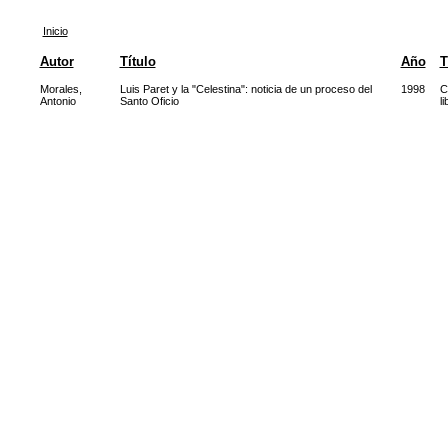
Inicio
Autor
Título
Año
T
Morales,
Luis Paret y la "Celestina": noticia de un proceso del
1998
C
Antonio
Santo Oficio
li