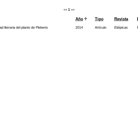
<<
1
>>
Año
Tipo
Revista
d literaria del planto de Pleberio
2014
Artículo
Etiópicas