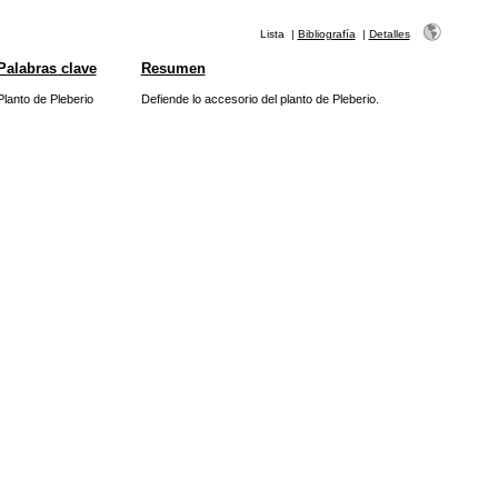
Lista
|
Bibliografía
|
Detalles
Palabras clave
Resumen
Planto de Pleberio
Defiende lo accesorio del planto de Pleberio.