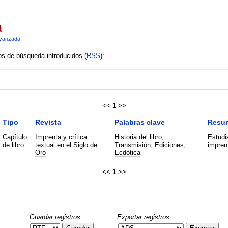
a
vanzada
ios de búsqueda introducidos (
RSS
):
<<
1
>>
Tipo
Revista
Palabras clave
Resu
Capítulo
Imprenta y crítica
Historia del libro
;
Estudia
de libro
textual en el Siglo de
Transmisión
;
Ediciones
;
imprent
Oro
Ecdótica
<<
1
>>
Guardar registros:
Exportar registros: