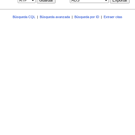
Guardar
Exportar
Búsqueda CQL
|
Búsqueda avanzada
|
Búsqueda por ID
|
Extraer citas