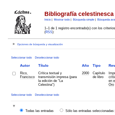
Bibliografía celestinesca
Inicio
|
Mostrar todo
|
Búsqueda simple
|
Búsqueda av
1–1 de 1 registro encontrado(s) con los criteri
(
RSS
):
Opciones de búsqueda y visualización
Seleccionar todo
Deseleccionar todo
Autor
Título
Año
Tipo
Rev
Rico,
Crítica textual y
2000
Capítulo
Impr
Francisco
transmisión impresa (para
de libro
crít
la edición de "La
en e
Celestina")
Oro
Seleccionar todo
Deseleccionar todo
Todas las entradas
Sólo las entradas seleccionadas: