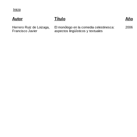
Inicio
Autor
Título
Año
Herrero Ruiz de Loizaga,
El monólogo en la comedia celestinesca:
2006
Francisco Javier
aspectos lingüísticos y textuales