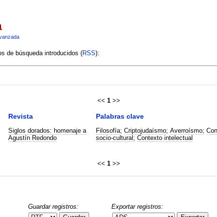
a
vanzada
ios de búsqueda introducidos (
RSS
):
<<
1
>>
Revista
Palabras clave
Siglos dorados: homenaje a
Filosofía
;
Criptojudaísmo
;
Averroísmo
;
Con
Agustín Redondo
socio-cultural
;
Contexto intelectual
<<
1
>>
Guardar registros:
Exportar registros: