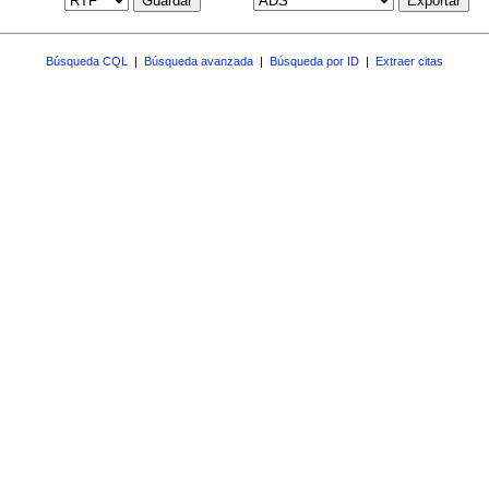
Guardar
Exportar
Búsqueda CQL
|
Búsqueda avanzada
|
Búsqueda por ID
|
Extraer citas