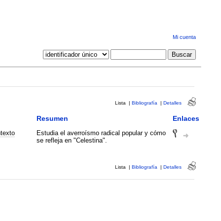
Mi cuenta
Lista
|
Bibliografía
|
Detalles
Resumen
Enlaces
texto
Estudia el averroísmo radical popular y cómo
se refleja en "Celestina".
Lista
|
Bibliografía
|
Detalles