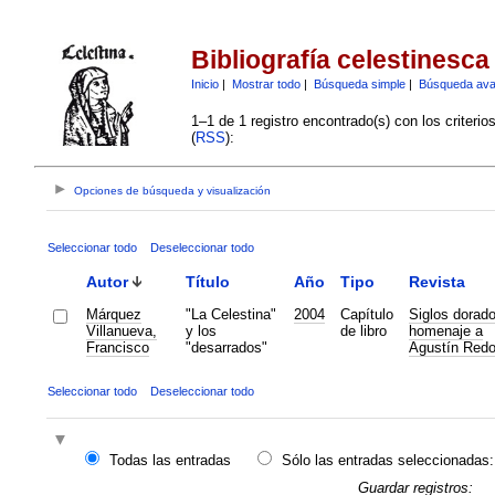
Bibliografía celestinesca
Inicio
|
Mostrar todo
|
Búsqueda simple
|
Búsqueda av
1–1 de 1 registro encontrado(s) con los criteri
(
RSS
):
Opciones de búsqueda y visualización
Seleccionar todo
Deseleccionar todo
Autor
Título
Año
Tipo
Revista
Márquez
"La Celestina"
2004
Capítulo
Siglos dorado
Villanueva,
y los
de libro
homenaje a
Francisco
"desarrados"
Agustín Red
Seleccionar todo
Deseleccionar todo
Todas las entradas
Sólo las entradas seleccionadas:
Guardar registros: