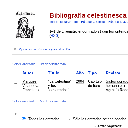
Bibliografía celestinesca
Inicio
|
Mostrar todo
|
Búsqueda simple
|
Búsqueda av
1–1 de 1 registro encontrado(s) con los criteri
(
RSS
):
Opciones de búsqueda y visualización
Seleccionar todo
Deseleccionar todo
Autor
Título
Año
Tipo
Revista
Márquez
"La Celestina"
2004
Capítulo
Siglos dorado
Villanueva,
y los
de libro
homenaje a
Francisco
"desarrados"
Agustín Red
Seleccionar todo
Deseleccionar todo
Todas las entradas
Sólo las entradas seleccionadas:
Guardar registros: