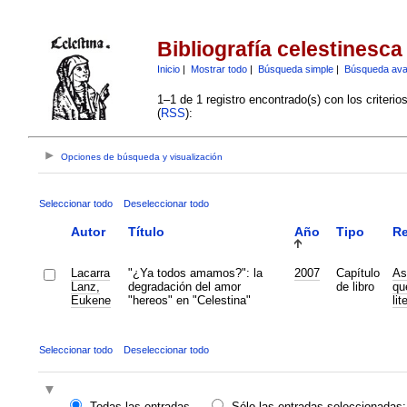
Bibliografía celestinesca
Inicio
|
Mostrar todo
|
Búsqueda simple
|
Búsqueda av
1–1 de 1 registro encontrado(s) con los criteri
(
RSS
):
Opciones de búsqueda y visualización
Seleccionar todo
Deseleccionar todo
Autor
Título
Año
Tipo
Re
Lacarra
"¿Ya todos amamos?": la
2007
Capítulo
As
Lanz,
degradación del amor
de libro
qu
Eukene
"hereos" en "Celestina"
lit
Seleccionar todo
Deseleccionar todo
Todas las entradas
Sólo las entradas seleccionadas: