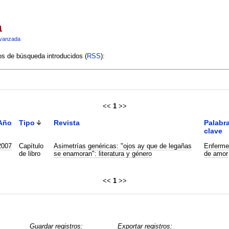
a
vanzada
ios de búsqueda introducidos (
RSS
):
<<
1
>>
Año
Tipo
Revista
Palabr
clave
2007
Capítulo
Asimetrías genéricas: "ojos ay que de legañas
Enferme
de libro
se enamoran": literatura y género
de amor
<<
1
>>
Guardar registros:
Exportar registros: