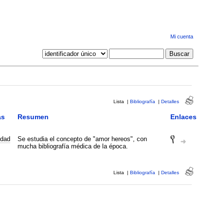
Mi cuenta
Lista
|
Bibliografía
|
Detalles
as
Resumen
Enlaces
dad
Se estudia el concepto de "amor hereos", con
mucha bibliografía médica de la época.
Lista
|
Bibliografía
|
Detalles