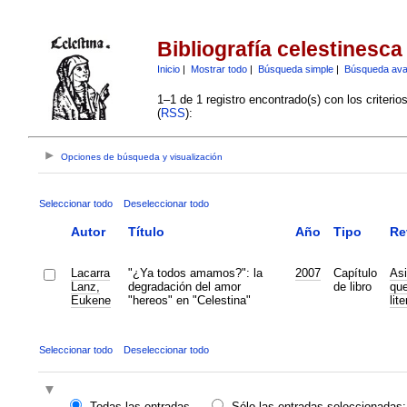
Bibliografía celestinesca
Inicio
|
Mostrar todo
|
Búsqueda simple
|
Búsqueda av
1–1 de 1 registro encontrado(s) con los criteri
(
RSS
):
Opciones de búsqueda y visualización
Seleccionar todo
Deseleccionar todo
Autor
Título
Año
Tipo
Re
Lacarra
"¿Ya todos amamos?": la
2007
Capítulo
Asi
Lanz,
degradación del amor
de libro
que
Eukene
"hereos" en "Celestina"
lit
Seleccionar todo
Deseleccionar todo
Todas las entradas
Sólo las entradas seleccionadas: