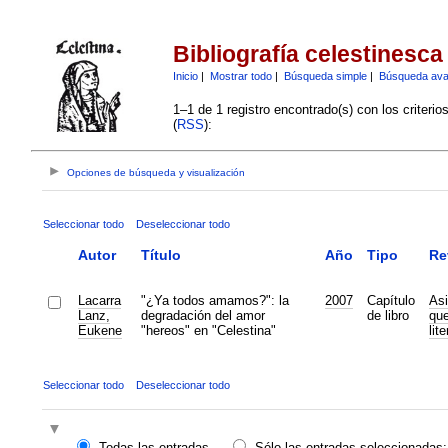
Bibliografía celestinesca
Inicio
|
Mostrar todo
|
Búsqueda simple
|
Búsqueda av
1–1 de 1 registro encontrado(s) con los criteri
(
RSS
):
Opciones de búsqueda y visualización
Seleccionar todo
Deseleccionar todo
Autor
Título
Año
Tipo
Re
Lacarra
"¿Ya todos amamos?": la
2007
Capítulo
Asi
Lanz,
degradación del amor
de libro
que
Eukene
"hereos" en "Celestina"
lit
Seleccionar todo
Deseleccionar todo
Todas las entradas
Sólo las entradas seleccionadas: