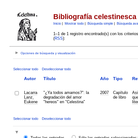
Bibliografía celestinesca
Inicio
|
Mostrar todo
|
Búsqueda simple
|
Búsqueda av
1–1 de 1 registro encontrado(s) con los criteri
(
RSS
):
Opciones de búsqueda y visualización
Seleccionar todo
Deseleccionar todo
Autor
Título
Año
Tipo
Re
Lacarra
"¿Ya todos amamos?": la
2007
Capítulo
Asi
Lanz,
degradación del amor
de libro
que
Eukene
"hereos" en "Celestina"
lit
Seleccionar todo
Deseleccionar todo
Todas las entradas
Sólo las entradas seleccionadas: