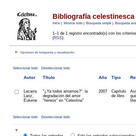
Bibliografía celestinesca
Inicio
|
Mostrar todo
|
Búsqueda simple
|
Búsqueda av
1–1 de 1 registro encontrado(s) con los criteri
(
RSS
):
Opciones de búsqueda y visualización
Seleccionar todo
Deseleccionar todo
Autor
Título
Año
Tipo
Re
Lacarra
"¿Ya todos amamos?": la
2007
Capítulo
Asi
Lanz,
degradación del amor
de libro
que
Eukene
"hereos" en "Celestina"
lit
Seleccionar todo
Deseleccionar todo
Todas las entradas
Sólo las entradas seleccionadas: