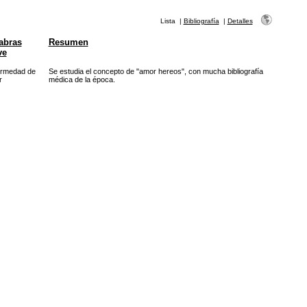
Lista
|
Bibliografía
|
Detalles
abras
Resumen
ve
ermedad de
Se estudia el concepto de "amor hereos", con mucha bibliografía
r
médica de la época.