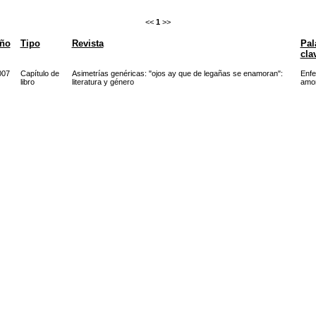
<<
1
>>
ño
Tipo
Revista
Pal
cla
007
Capítulo de
Asimetrías genéricas: "ojos ay que de legañas se enamoran":
Enf
libro
literatura y género
amo