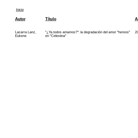
Inicio
Autor
Título
A
Lacarra Lanz,
"¿Ya todos amamos?": la degradación del amor "hereos"
2
Eukene
en "Celestina"